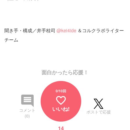
聞き手・構成／井手桂司
@kei4ide
＆コルクラボライター
チーム
面白かったら応援！
0
/10回
favorite_border
いいね!
コメント
ポストで応援
(0)
14