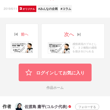
2019/6/11
#みんなの企画
#コラム
オリジナル
次へ
前へ
感情表現のプロとし
て、３２種類の感情
を描き分けられる
か？【暗記から全て
は始まる（３）】
ログインしてお気に入り
作品ホーム
作者
佐渡島 庸平(コルク代表)
フォローする