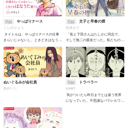
やっぱりナース
文子と早春の煙
完結
完結
こしのりょう
石河カド
タイトルは、やっぱりナースの仕事
「私と下田さんはたしかに同志で、
きらいじゃないし、ときどきはなうた
そして無二の親友だった。私たちの青
歌うし。仕事をしていて「らしくない
春はあの早春の日にあんな結末を迎え
自分」を感じたりしません
てしまったけれど―」 &nbs...
か？ 「N’sあおい」「町医者...
ぬいぐるみが会社員
トラベラー
完結
あおいし
uraart
気がついたら昨日までとは違う世界
になっていた。不思議なパラレルワー
ルドの物語。