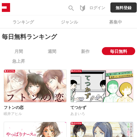
search
ログイン
無料登録
ランキング
ジャンル
募集中
毎日無料ランキング
月間
週間
新作
毎日無料
急上昇
フトンの恋
てつかず
眠井アヒル
あまいろ