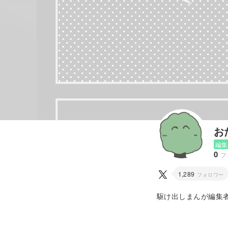
お
編集
0
フ
1,289
フォロワー
駆け出しまんが編集
と漫画を描けるよう