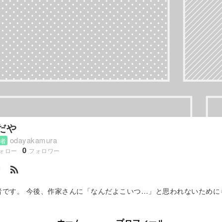
だや
odayakamura
者
0
ォロー
フォロワー
rss_feed
者です。 今後、作家さんに「なんだよこいつ…」と思われないために
になりたいと登録しました。