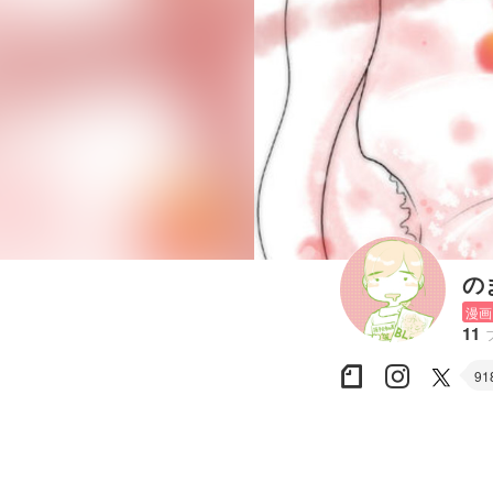
の
漫画
11
91