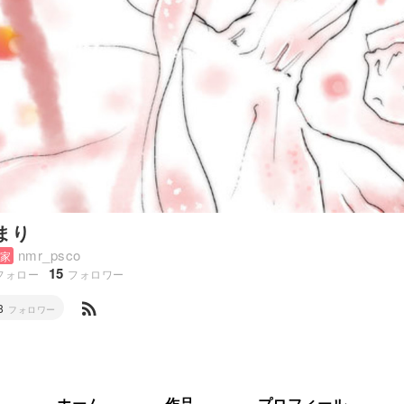
まり
nmr_psco
家
15
フォロー
フォロワー
rss_feed
8
フォロワー
ホーム
作品
プロフィール