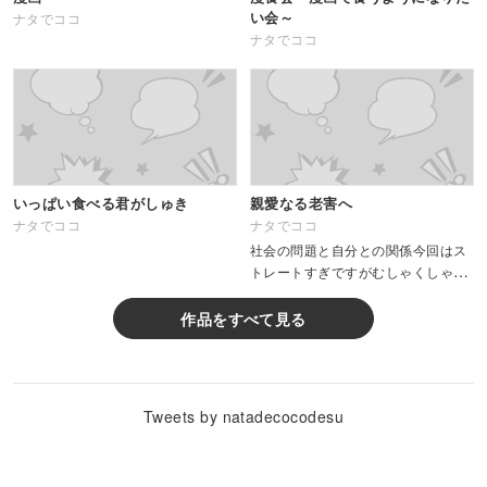
い会～
ナタでココ
ナタでココ
いっぱい食べる君がしゅき
親愛なる老害へ
ナタでココ
ナタでココ
社会の問題と自分との関係今回はス
トレートすぎですがむしゃくしゃし
たので描きました
作品をすべて見る
Tweets by natadecocodesu