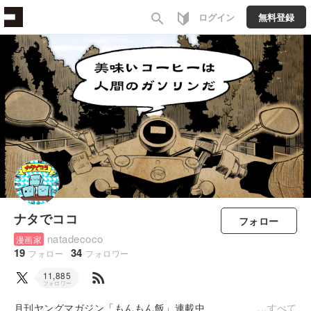
search
ログイン
無料登録
ナタでココ
フォロー
natadecoco
漫画家
19
34
フォロー
フォロワー
rss_feed
11,885
フォロワー
月刊ヤングマガジン「もんもん飯」連載中
すべて