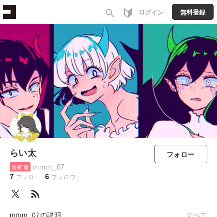
search
ログイン
無料登録
らい太
フォロー
mmm_07
漫画家
7
6
フォロー
フォロワー
rss_feed
mmm_07の説明
すべて