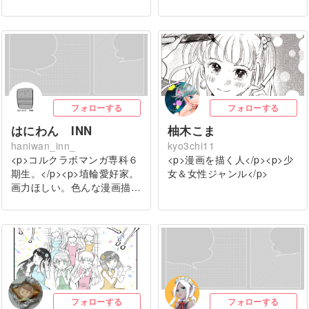
フォローする
フォローする
はにわん INN
柚木こま
haniwan_inn_
kyo3chi11
<p>コルクラボマンガ専科６
<p>漫画を描く人</p><p>少
期生。</p><p>埴輪愛好家。
女＆女性ジャンル</p>
画力ほしい。色んな漫画描…
フォローする
フォローする