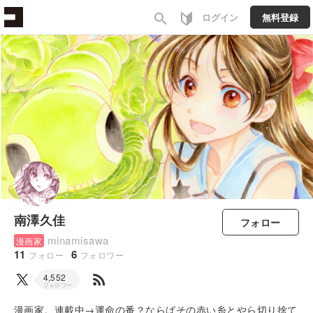
search
ログイン
無料登録
南澤久佳
フォロー
minamisawa
漫画家
11
6
フォロー
フォロワー
rss_feed
4,552
フォロワー
漫画家。連載中→運命の番？ならばその赤い糸とやら切り捨て