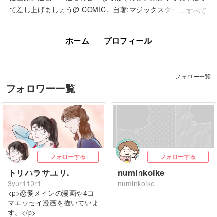
て差し上げましょう@ COMIC。自著:マジックスター学院、
すべて
LUWONなど。
ホーム
プロフィール
フォロー一覧
フォロワー一覧
フォローする
フォローする
トリハラサユリ.
numinkoike
3yur110r1
numinkoike
<p>恋愛メインの漫画や4コ
マエッセイ漫画を描いていま
す。</p>