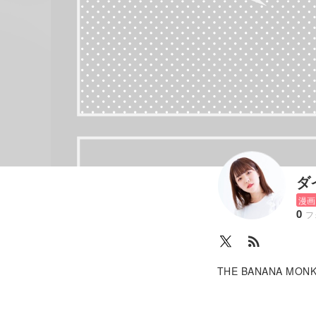
ダ
漫画
0
フ
rss_feed
THE BANANA 