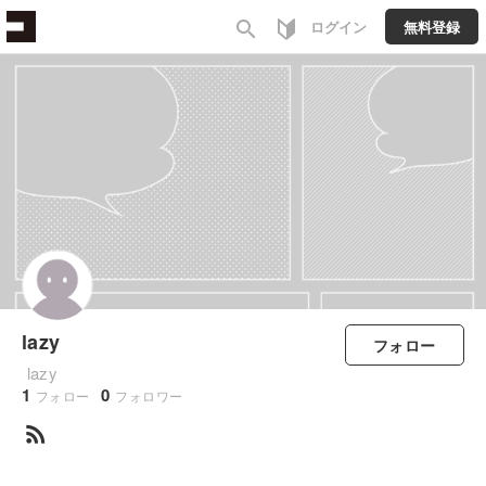
search
ログイン
無料登録
lazy
フォロー
lazy
1
0
フォロー
フォロワー
rss_feed
すべて