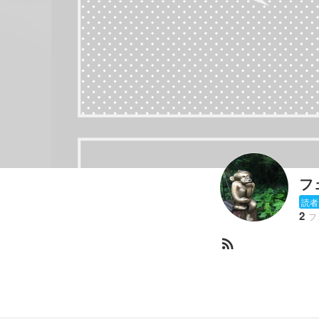
フ
読者
2
フ
rss_feed