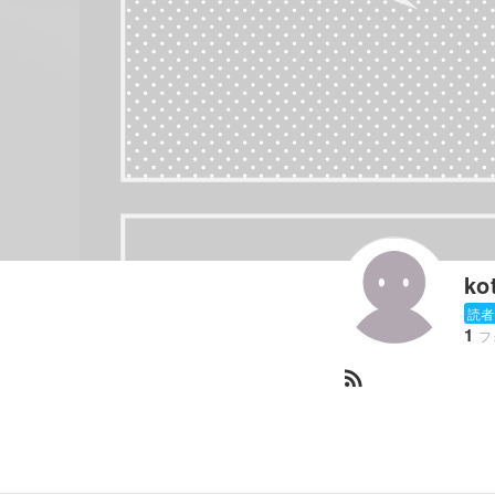
ko
読者
1
フ
rss_feed