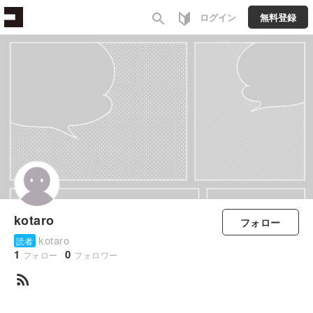
search
ログイン
無料登録
kotaro
フォロー
kotaro
読者
1
0
フォロー
フォロワー
rss_feed
すべて