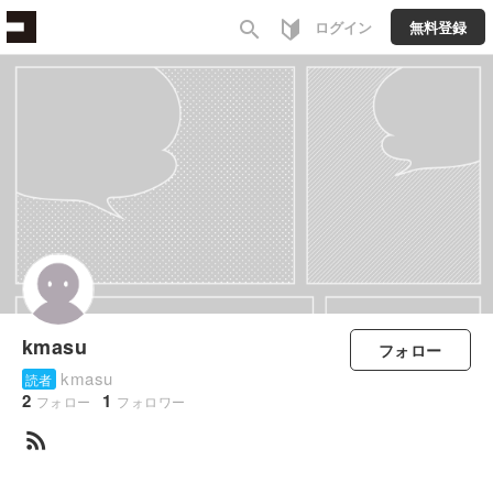
search
ログイン
無料登録
kmasu
フォロー
kmasu
読者
2
1
フォロー
フォロワー
rss_feed
すべて