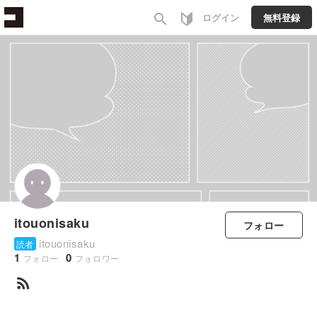
search
ログイン
無料登録
itouonisaku
フォロー
itouonisaku
読者
1
0
フォロー
フォロワー
rss_feed
すべて