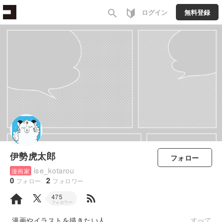
search
ログイン
無料登録
伊勢虎太郎
フォロー
ise_kotarou
漫画家
0
2
フォロー
フォロワー
rss_feed
475
フォロワー
漫画やイラストを描きたい人。
すべて