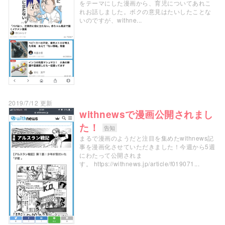
をテーマにした漫画から、育児についてあれこ
れお話しました。ボクの意見はたいしたことな
いのですが、withne...
2019/7/12 更新
withnewsで漫画公開されまし
た！
告知
まるで漫画のようだと注目を集めたwithnews記
事を漫画化させていただきました！今週から5週
にわたって公開されま
す。 https://withnews.jp/article/f019071...