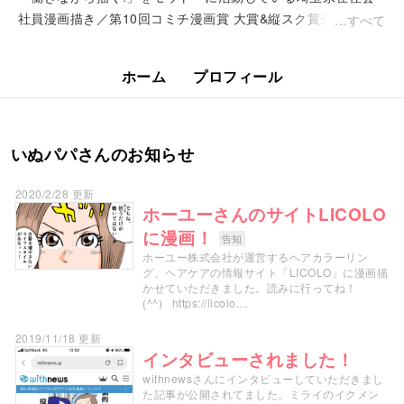
社員漫画描き／第10回コミチ漫画賞 大賞&縦スク賞受賞／ウサ
すべて
ギさんと妻と二人の子供と暮らしてます
ホーム
プロフィール
いぬパパさんのお知らせ
2020/2/28 更新
ホーユーさんのサイトLICOLO
に漫画！
告知
ホーユー株式会社が運営するヘアカラーリン
グ、ヘアケアの情報サイト「LICOLO」に漫画描
かせていただきました。読みに行ってね！
(^^) https://licolo....
2019/11/18 更新
インタビューされました！
withnewsさんにインタビューしていただきまし
た記事が公開されてました。ミライのイクメン