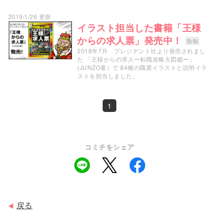
2019/1/26 更新
イラスト担当した書籍「王様
からの求人票」発売中！
告知
2018年7月 プレジデント社より発売されまし
た 「王様からの求人ー転職攻略大図鑑ー」
(JUNZO著）で 84種の職業イラストと説明イラ
ストを担当しました。
1
コミチをシェア
戻る
◀