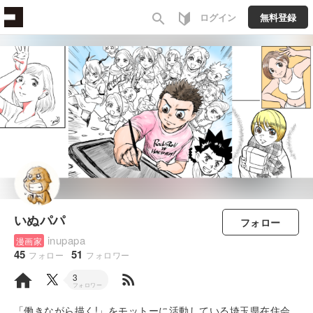
search
ログイン
無料登録
いぬパパ
フォロー
inupapa
漫画家
45
51
フォロー
フォロワー
rss_feed
3
フォロワー
「働きながら描く!」をモットーに活動している埼玉県在住会