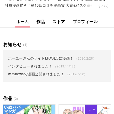
社員漫画描き／第10回コミチ漫画賞 大賞&縦スク賞受賞／ウサ
すべて
ギさんと妻と二人の子供と暮らしてます
ホーム
作品
ストア
プロフィール
お知らせ
(4)
ホーユーさんのサイトLICOLOに漫画！
（2020/2/28）
インタビューされました！
（2019/11/18）
withnewsで漫画公開されました！
（2019/7/12）
作品
(2)