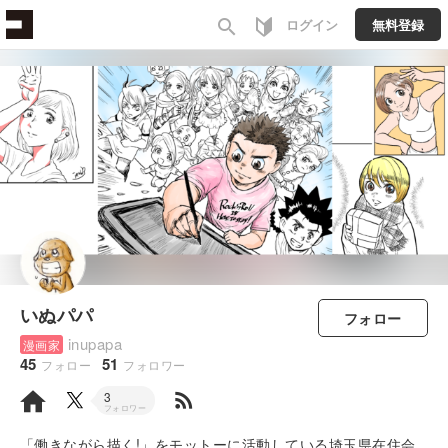
search
ログイン
無料登録
いぬパパ
フォロー
inupapa
漫画家
45
51
フォロー
フォロワー
rss_feed
3
フォロワー
「働きながら描く!」をモットーに活動している埼玉県在住会