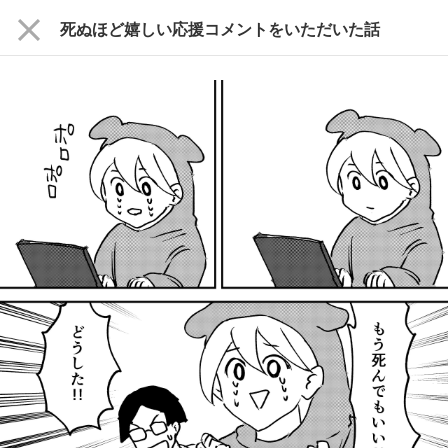
close
死ぬほど嬉しい応援コメントをいただいた話