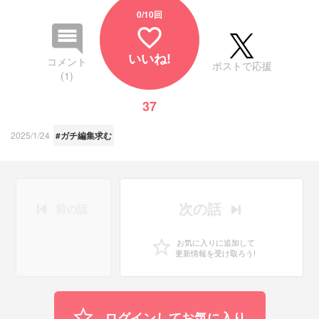
0
/10回
favorite_border
いいね!
コメント
ポストで応援
(1)
37
2025/1/24
#ガチ編集求む
次の話
前の話
お気に入りに追加して
更新情報を受け取ろう!
ログインしてお気に入り