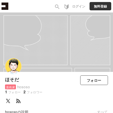
search
ログイン
無料登録
ほそだ
フォロー
hososo
漫画家
1
2
フォロー
フォロワー
rss_feed
hososoの説明
すべて