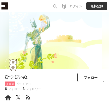
search
ログイン
無料登録
ひつじいぬ
フォロー
hituziinu
漫画家
6
3
フォロー
フォロワー
rss_feed
すべて