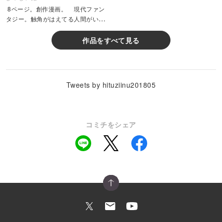
8ページ。創作漫画。 現代ファン
タジー。触角がはえてる人間がいる
世界。違う形をしたふたりが、ただ
隣を歩いていく。 &nb...
作品をすべて見る
Tweets by hituziinu201805
コミチをシェア