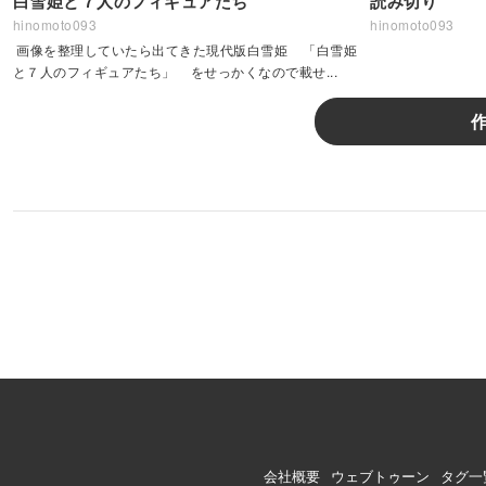
白雪姫と７人のフィギュアたち
読み切り
hinomoto093
hinomoto093
画像を整理していたら出てきた現代版白雪姫 「白雪姫
と７人のフィギュアたち」 をせっかくなので載せ...
会社概要
ウェブトゥーン
タグ一