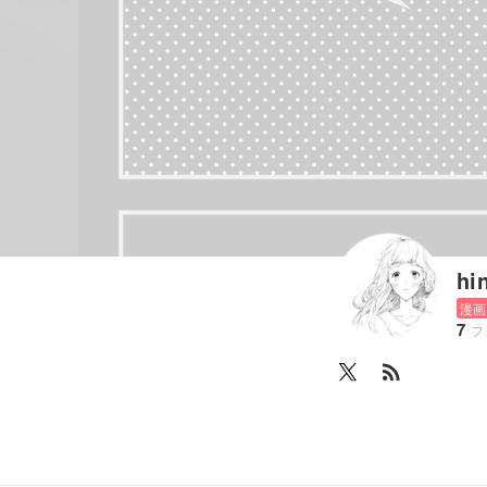
hi
漫画
7
フ
rss_feed