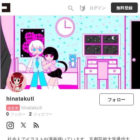
search
ログイン
無料登録
hinatakuti
フォロー
hinatakuti
漫画家
0
2
フォロー
フォロワー
rss_feed
社会人でイラストや漫画描いています。京都芸術大学通信大