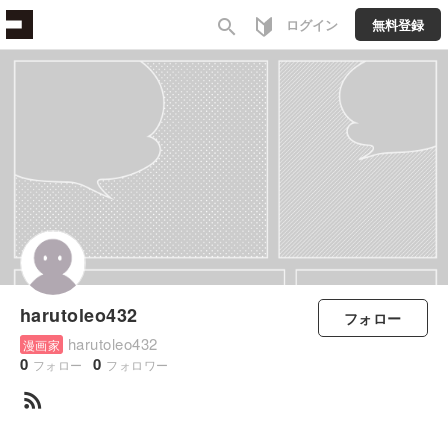
search
ログイン
無料登録
harutoleo432
フォロー
harutoleo432
漫画家
0
0
フォロー
フォロワー
rss_feed
すべて