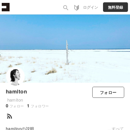
search
ログイン
無料登録
hamiton
フォロー
hamiton
0
1
フォロー
フォロワー
rss_feed
hamitonの説明
すべて