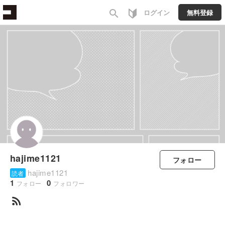
search
ログイン
無料登録
hajime1121
フォロー
hajime1121
読者
1
0
フォロー
フォロワー
rss_feed
すべて