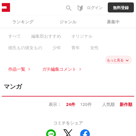
search
ログイン
無料登録
ランキング
ジャンル
募集中
すべて
編集部おすすめ
オリジナル
彼氏もの彼女もの
少年
青年
女性
ファンタジー・SF
バトル・アクション
スポーツ
もっと見る
keyboard_arrow_down
作品一覧
ガチ編集コメント
keyboard_arrow_right
keyboard_arrow_right
歴史
学園
職業・ビジネス
恋愛
ミステリー・ホラー
コメディ・ギャグ
マンガ
ノンフィクション・エッセイ
日常系
表示：
24件
120件
人気順
新作順
ヒューマン・ドラマ
異世界
BL
GL・百合
コラム
ガチ編集求む
有料作品
毎日無料
コミチをシェア
新入荷