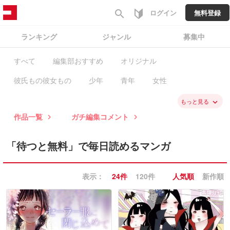
search
ログイン
無料登録
ランキング
ジャンル
募集中
すべて
編集部おすすめ
オリジナル
彼氏もの彼女もの
少年
青年
女性
ファンタジー・SF
バトル・アクション
スポーツ
もっと見る
keyboard_arrow_down
作品一覧
ガチ編集コメント
keyboard_arrow_right
keyboard_arrow_right
歴史
学園
職業・ビジネス
恋愛
ミステリー・ホラー
コメディ・ギャグ
「待つと無料」で毎日読めるマンガ
ノンフィクション・エッセイ
日常系
表示：
24件
120件
人気順
新作順
ヒューマン・ドラマ
異世界
BL
GL・百合
コラム
ガチ編集求む
有料作品
毎日無料
新入荷