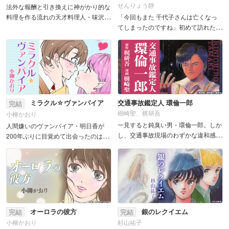
せんりょう静
法外な報酬と引き換えに神がかり的な
料理を作る流れの天才料理人・味沢
「今回もまた 千代子さんは亡くなっ
匠。依頼人達が抱える様々な悩みを味
てしまったのですね」初めて訪れたは
沢が神技的な料理で解決して回る、ヒ
ずの時計屋で、店主はそう言った。店
ューマン・ドラマ仕立てのグルメマン
主の正体とこの世の理とは……。人と
ガをスマホで読みやすい縦スクでお...
怪異が織りなす物語を集めた、切なく
もどこかあたたかい短...
ミラクル☆ヴァンパイア
交通事故鑑定人 環倫一郎
完結
樹崎聖、梶研吾
小柳かおり
一見すると鈍臭い男・環倫一郎。しか
人間嫌いのヴァンパイア・明日香が
し、交通事故現場のわずかな違和感か
200年ぶりに目覚めて出会ったのは特
ら真実を見つけ出し、死者の尊厳を守
殊な血を持つ人間・岡部。一度食せば
る彼はそのじつ超一級の「交通事故鑑
1000年は空腹から解放されるという
定人」であるーー。実写ドラマ化もさ
その血を求め、岡部の身も心も手に入
れた珠玉のミステリー大作。&n...
れるために明日香は奔走する…...
オーロラの彼方
銀のレクイエム
完結
完結
小柳かおり
杉山祐子