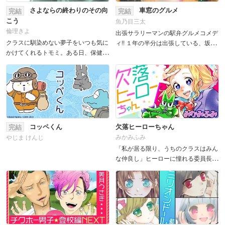
さよならの終わりのその向
車窓のグルメ
完結
完結
こう
魚乃目三太
倫理きよ
出張サラリーマンの駅弁グルメコメデ
クラスに馴染めない夢子をいつも気に
ィ!! １年の半分は出張している、坂好
かけてくれるトモミ。ある日、保健室
ハジメ。 日帰り出張での唯一の楽し
でトモミを待っていると廊下から大き
みは、バラエティに富んだ駅弁と
な音が...。そっとドアを覗いてみる
酒!! 全国各地の風光に想いを馳せ...
と、首を噛まれ大怪我をしたトモミの
姿があった...! ...
コッペくん
欠落ヒーローちゃん
完結
みかみふみ
やじま けんじ
「私が居る限り、うちのクラスはみん
な仲良し」ヒーローに憧れる委員長、
れもんがいればクラスのみんなはいつ
でも『さわやか3組』。水と油の関係
の ヤンキークラス、『夜露死苦4組』
とだってきっと仲良...