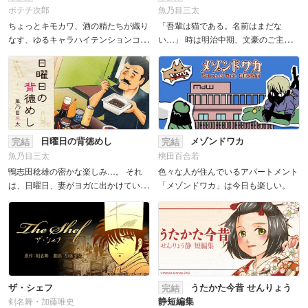
ポテチ次郎
魚乃目三太
ちょっとキモカワ、酒の精たちが織り
「吾輩は猫である。名前はまだな
なす、ゆるキャラハイテンションコメ
い…」 時は明治中期、文豪のご主人
ディ!! 恋に仕事に勉強に…悩めるあな
のもとで暮らす猫は、何だかずいぶん
たのもとに、心も体もアルコール度数
グルメなようで…!? 昔なつかしい日本
高めの「お助けレディ」現る!! 「は
の味から文明開化によって生まれたハ
い、...
イカラグル...
日曜日の背徳めし
メゾンドワカ
完結
完結
魚乃目三太
桃田百合若
鴨志田稔雄の密かな楽しみ…。 それ
色々な人が住んでいるアパートメント
は、日曜日、妻がヨガに出かけている
「メゾンドワカ」は今日も楽しい。
間、こっそりと自分だけのために料理
をすること。 カロリー？ 健康？
すべて無視ッ！ 欲望のままに食す、
禁断のグル...
ザ・シェフ
うたかた今昔 せんりょう
完結
静短編集
剣名舞・加藤唯史