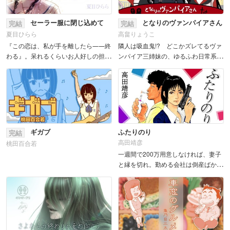
セーラー服に閉じ込めて
となりのヴァンパイアさん
完結
完結
夏目ひらら
高畠りょうこ
『この恋は、私が手を離したら――終
隣人は吸血鬼!? どこかズレてるヴァ
わる』。呆れるくらいお人好しの担
ンパイア三姉妹の、ゆるふわ日常系コ
任・海老名先生とナイショのお付き合
ミック!! 築35年のアパート「こはる
いをする紗雪。関係がバレないように
荘」。その一室には、夜明けとともに
会える のは屋内だけ...。立場上、手を
寝て、日没とともに起きる、ちょっと
出されないのもへ...
変わった三姉妹...
ギガブ
ふたりのり
完結
高田靖彦
桃田百合若
一週間で200万用意しなければ、妻子
と縁を切れ。勤める会社は倒産ばか
り、人生がうまくいかない男、清水満
はとうとう義父から最終通告を受け
る。そのうえ突然アパートに乗り込ん
できた美女に命を狙われて――!?...