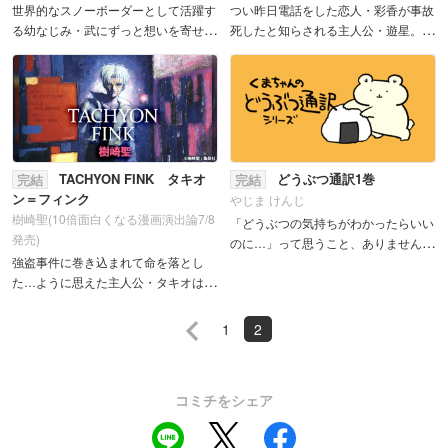
世界的なスノーボーダーとして活躍す
つい昨日電話をした恋人・彩香が事故
る幼なじみ・武にずっと想いを寄せて
死したと知らされる主人公・遊星。そ
いる主人公・琴美。受験に揺れる自分
の日から、雄星の家には彩香を名乗る
とカナダ留学が決まっている武との差
電話がかかってくるようになり……。
に悩み、恋も勉強もなんだかうまくい
切なさ漂うオカルト作品からスッと背
かない……。ピュアでもどかしい...
筋が凍る本格ホラーまで取り揃え...
TACHYON FINK タキオ
どうぶつ通訳1巻
完結
完結
ン＝フィンク
やじま けんじ
樹崎聖(10倍面白くなる漫画演出論7/8
「どうぶつの気持ちがわかったらいい
発売)
のに…」って思うこと、ありません
強盗事件に巻き込まれて命を落とし
か？そんなときは"くまちゃん"におま
た…ように思えた主人公・タキオは、
かせ！意外とたいしたこと考えてない
冷凍睡眠の技術によって60年の時を超
どうぶつも深いこと考えてるどうぶつ
え蘇る。目を覚ました彼を取り巻く世
も、とにか...
1
2
界は、ナノテクノロジーにより大きく
変貌していた。人間とは、アンド...
コミチをシェア