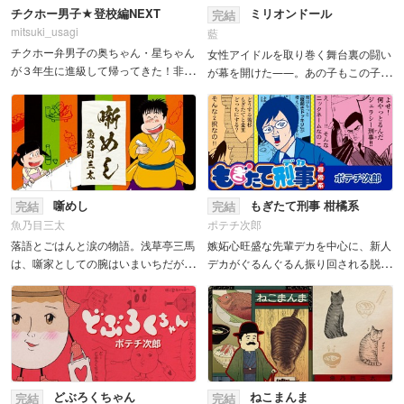
チクホー男子★登校編NEXT
ミリオンドール
完結
mitsuki_usagi
藍
チクホー弁男子の奥ちゃん・星ちゃん
女性アイドルを取り巻く舞台裏の闘い
が３年生に進級して帰ってきた！非モ
が幕を開けた――。あの子もこの子も
テヤンキーの奥ちゃんとチャラ系マダ
応 援したくなるけどみんながのし上
ムキラーの星ちゃんが織りなすゆる～
がれるわけじゃない...。キュートで熾
いノンツッコミトークは３年生になっ
烈な闘いがここに繰り広げられる！ア
ても健在。止まらない方言男子の...
イドルをネットの...
噺めし
もぎたて刑事 柑橘系
完結
完結
魚乃目三太
ポテチ次郎
落語とごはんと涙の物語。浅草亭三馬
嫉妬心旺盛な先輩デカを中心に、新人
は、噺家としての腕はいまいちだが、
デカがぐるんぐるん振り回される脱力
料理の腕はピカイチ。 娘の小町とと
コメディ!! 理想に燃える新人刑事・若
もに切り盛りする小料理屋では、美味
杉一平。配属先で彼を待ち受けていた
なる料理が生み出される！ 食漫画の
のは、 家庭不和に悩む刑事課長「ボ
名手・魚乃...
ス」と...
どぶろくちゃん
ねこまんま
完結
完結