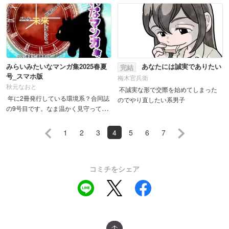
みらいみたいなマンガ集2025春夏
あなたには誠実でありたい
完結
号_スマホ版
梅木官兵衛
秋元なおと
不誠実な形で交際を始めてしまった
年に2冊発行している環境系？合同誌
のでやり直したい系男子
の9号目です。なま温かく見守ってく
ださい～
1
2
3
4
5
6
7
コミチをシェア