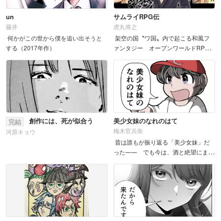
un
サムライRPG伝
藤井
虎丸将之
何かがこの世から僕を追い出そうと
架空の国〝ワ国〟内で起こる和風フ
する（2017年作）
ァンタジー オープンワールドRPGの
ような、キャラクリから始まり、色ん
なクエストをこなして進んめていくワ
クワク...
創作には、死が似合う
美少女妹のなれのはて
完結
梅木官兵衛
河原キョウ
昔は誰もが振り返る「美少女妹」だ
った―― でも今は、酒と絶望にまみ
れたフリーター。 宗教の勧誘で...