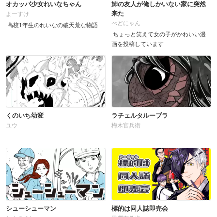
オカッパ少女れいなちゃん
姉の友人が俺しかいない家に突然
来た
よーすけ
べどにゃん
高校1年生のれいなの破天荒な物語
ちょっと笑えて女の子がかわいい漫
画を投稿しています
くのいち幼変
ラチェルタルーブラ
ユウ
梅木官兵衛
シューシューマン
標的は同人誌即売会