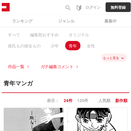
search
ログイン
無料登録
ランキング
ジャンル
募集中
すべて
編集部おすすめ
オリジナル
彼氏もの彼女もの
少年
青年
女性
ファンタジー・SF
バトル・アクション
スポーツ
もっと見る
keyboard_arrow_down
作品一覧
ガチ編集コメント
keyboard_arrow_right
keyboard_arrow_right
歴史
学園
職業・ビジネス
恋愛
ミステリー・ホラー
コメディ・ギャグ
青年マンガ
ノンフィクション・エッセイ
日常系
表示：
24件
120件
人気順
新作順
ヒューマン・ドラマ
異世界
BL
GL・百合
コラム
ガチ編集求む
有料作品
毎日無料
新入荷