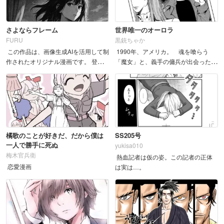
さよならフレーム
世界唯一のオーロラ
FURU
黒銃ちゃか
この作品は、画像生成AIを活用して制
1990年、アメリカ。 魂を喰らう
作されたオリジナル漫画です。 登場
「魔女」と、義手の傭兵が出会った
キャラクターはすべて、作者による完
時、すべては動き始めた。 &n...
全オリジナル設計です。 構成・演
出・ネーム・編集・画面設計に至る...
橘歌のことが好きだ、だから僕は
SS205号
一人で勝手に死ぬ
yukisa010
梅木官兵衛
熱血記者は仮の姿。この記者の正体
恋愛漫画
は実は…。