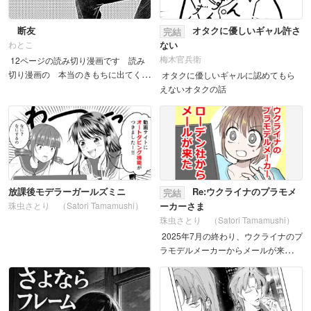
断友
オタクに優しいギャル許さ
完結
ない
わとこ
梅木官兵衛
12ページの読み切り漫画です 読み
切り漫画の 本当のきもちに出てくる
オタクに優しいギャルに認めてもら
友人 ...
えないオタクの話
放課後モデラーガールズミニ
Re:ウクライナのプラモメ
完結
ーカーさま
珠虫さとり （Satori Tamamushi）
珠虫さとり （Satori Tamamushi）
2025年7月の終わり、ウクライナのプ
ラモデルメーカーからメールが来
た。