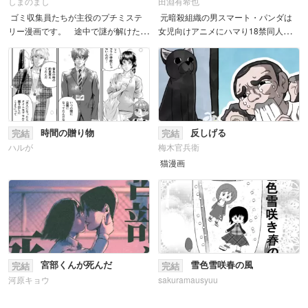
しまのまし
田淵有希也
ゴミ収集員たちが主役のプチミステ
元暗殺組織の男スマート・パンダは
リー漫画です。 途中で謎が解けた人
女児向けアニメにハマり18禁同人誌を
は天才です。 &n...
描き上げ同人誌即売会にサークル参加
までしてしまう。 次々に迫りくる組
織の手...
時間の贈り物
反しげる
完結
完結
ハルが
梅木官兵衛
猫漫画
宮部くんが死んだ
雪色雪咲春の風
完結
完結
河原キョウ
sakuramausyuu