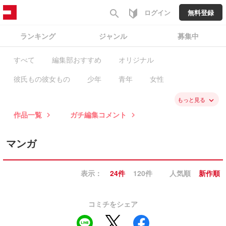
search
ログイン
無料登録
ランキング
ジャンル
募集中
すべて
編集部おすすめ
オリジナル
彼氏もの彼女もの
少年
青年
女性
ファンタジー・SF
バトル・アクション
スポーツ
もっと見る
keyboard_arrow_down
作品一覧
ガチ編集コメント
keyboard_arrow_right
keyboard_arrow_right
歴史
学園
職業・ビジネス
恋愛
ミステリー・ホラー
コメディ・ギャグ
マンガ
ノンフィクション・エッセイ
日常系
表示：
24件
120件
人気順
新作順
ヒューマン・ドラマ
異世界
BL
GL・百合
コラム
ガチ編集求む
有料作品
毎日無料
コミチをシェア
新入荷