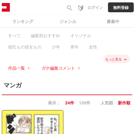
search
ログイン
無料登録
ランキング
ジャンル
募集中
すべて
編集部おすすめ
オリジナル
彼氏もの彼女もの
少年
青年
女性
ファンタジー・SF
バトル・アクション
スポーツ
もっと見る
keyboard_arrow_down
作品一覧
ガチ編集コメント
keyboard_arrow_right
keyboard_arrow_right
歴史
学園
職業・ビジネス
恋愛
ミステリー・ホラー
コメディ・ギャグ
マンガ
ノンフィクション・エッセイ
日常系
表示：
24件
120件
人気順
新作順
ヒューマン・ドラマ
異世界
BL
GL・百合
コラム
ガチ編集求む
有料作品
毎日無料
新入荷