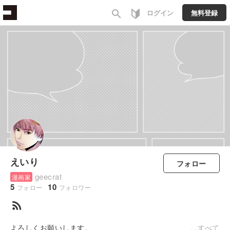
search
ログイン
無料登録
えいり
フォロー
geecrat
漫画家
5
10
フォロー
フォロワー
rss_feed
よろしくお願いします。
すべて