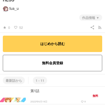
fua_u
作品情報
ちょっと田舎の進学校、北咲高校に通う1年7組の学生のお話。
share
rss_feed
0
52
star_rate
favorite_border
#彼氏もの彼女もの
#スポーツ
#学園
はじめから読む
無料会員登録
最新話から
1 - 11
第1話
無料
2022年6月19日
9
favorite_border