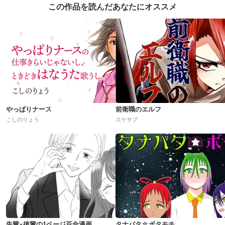
この作品を読んだあなたにオススメ
やっぱりナース
前衛職のエルフ
こしのりょう
スケサブ
先輩×後輩の1ページ百合漫画
タナバタ☆ボタモチ