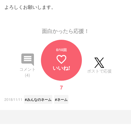
よろしくお願いします。
面白かったら応援！
0
/10回
favorite_border
いいね!
コメント
ポストで応援
(4)
7
2018/11/11
#みんなのネーム
#ネーム