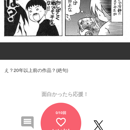
え？20年以上前の作品？(絶句)
面白かったら応援！
0
/10回
favorite_border