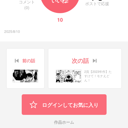
いいね!
コメント
ポストで応援
(0)
10
2025/8/10
次の話
前の話
2頁【2023年作】た
すけて！モナえど
ん！
ログインしてお気に入り
作品ホーム