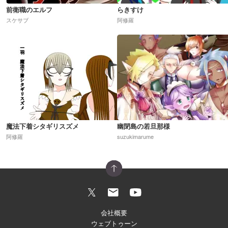
前衛職のエルフ
らきすけ
スケサブ
阿修羅
魔法下着シタギリスズメ
幽閉島の若旦那様
阿修羅
suzukimarume
会社概要
ウェブトゥーン