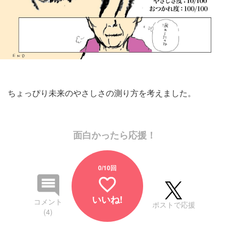
ちょっぴり未来のやさしさの測り方を考えました。
面白かったら応援！
0
/10回
favorite_border
いいね!
コメント
ポストで応援
(4)