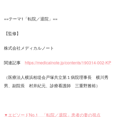
==テーマ1「転院／退院」==
【監修】
株式会社メディカルノート
関連記事
https://medicalnote.jp/contents/190314-002-KP
（医療法人横浜柏堤会戸塚共立第１病院理事長 横川秀
男、副院長 村井紀元、診療看護師 三重野雅裕）
▼エピソードNo.1 「転院／退院」患者の妻の視点