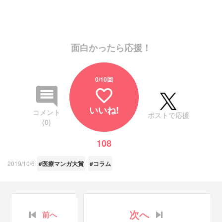
面白かったら応援！
0
/10回
favorite_border
いいね!
コメント
ポストで応援
(0)
108
2019/10/6
#医療マンガ大賞
#コラム
次へ
前へ