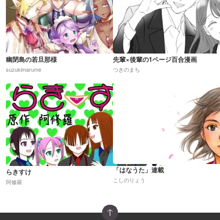
幽閉島の若旦那様
先輩×後輩の1ページ百合漫画
suzukimarume
つきのまち
「はなうた」連載
らきすけ
こしのりょう
阿修羅