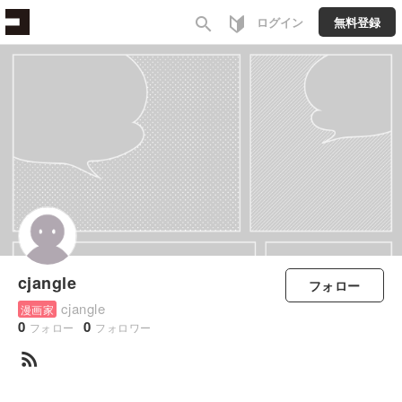
search
ログイン
無料登録
cjangle
フォロー
cjangle
漫画家
0
0
フォロー
フォロワー
rss_feed
すべて