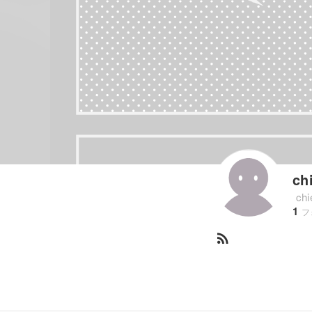
ch
ch
1
フ
rss_feed