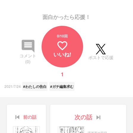
面白かったら応援！
0
/10回
favorite_border
いいね!
コメント
ポストで応援
(0)
1
2021/7/24
#わたしの告白
#ガチ編集求む
次の話
前の話
漫画家の役目