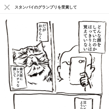
close
スタンバイのグランプリを受賞して