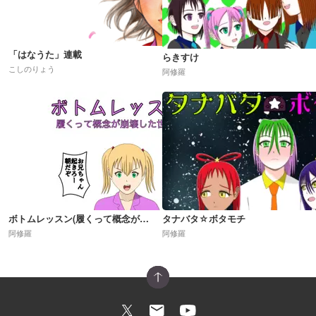
「はなうた」連載
らきすけ
こしのりょう
阿修羅
ボトムレッスン(履くって概念が崩壊した世界)R18
タナバタ☆ボタモチ
阿修羅
阿修羅