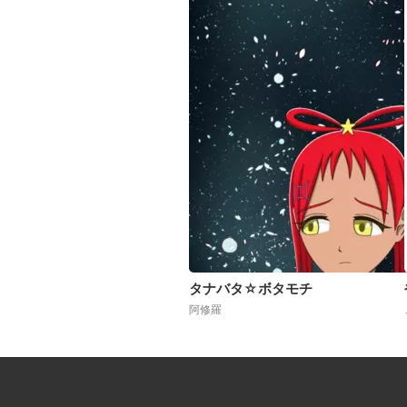
タナバタ☆ボタモチ
阿修羅