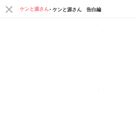
close
ケンと源さん
-
ケンと源さん 告白編