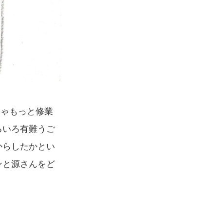
りゃもっと修業
ろいろ有難うご
からしたかとい
ンと源さんをど