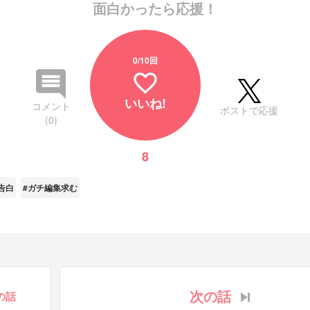
面白かったら応援！
0
/10回
favorite_border
いいね!
コメント
ポストで応援
(0)
8
告白
#ガチ編集求む
次の話
の話