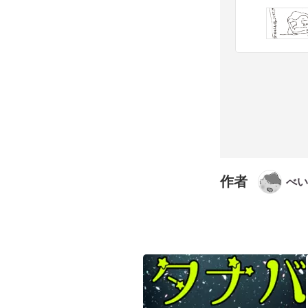
作者
べい