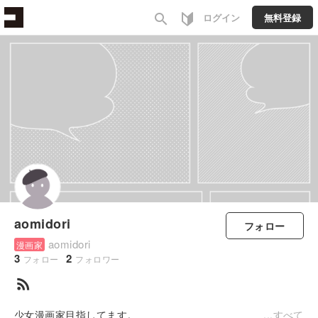
search
ログイン
無料登録
aomidori
フォロー
aomidori
漫画家
3
2
フォロー
フォロワー
rss_feed
少女漫画家目指してます。
すべて