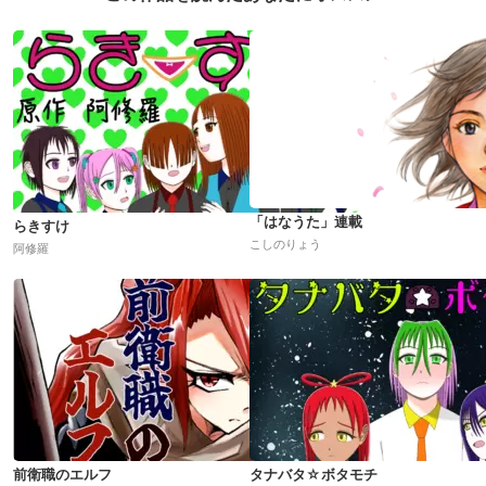
「はなうた」連載
らきすけ
こしのりょう
阿修羅
前衛職のエルフ
タナバタ☆ボタモチ