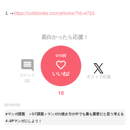
１→
https://corkbooks.com/articles/?id=4723
面白かったら応援！
0
/10回
favorite_border
いいね!
コメント
ポストで応援
(2)
10
2019/3/23
#マンガ課題 ＜3/7課題＞マンガの描き方の中でも最も重要だと思う考えを
4~8Pマンガにしよう！