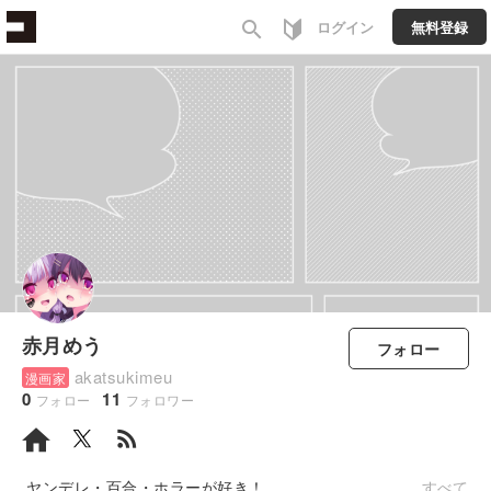
search
ログイン
無料登録
赤月めう
フォロー
akatsukimeu
漫画家
0
11
フォロー
フォロワー
rss_feed
ヤンデレ・百合・ホラーが好き！
すべて