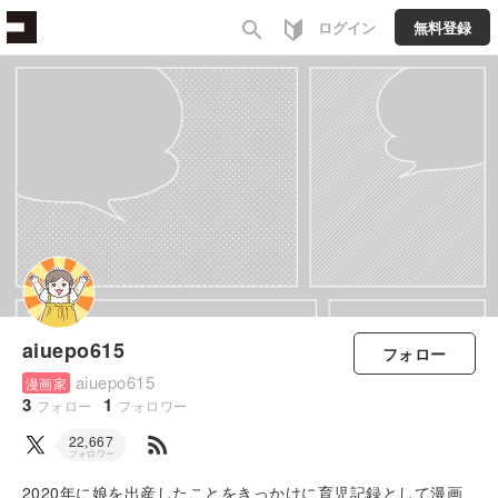
search
ログイン
無料登録
aiuepo615
フォロー
aiuepo615
漫画家
3
1
フォロー
フォロワー
rss_feed
22,667
フォロワー
2020年に娘を出産したことをきっかけに育児記録として漫画