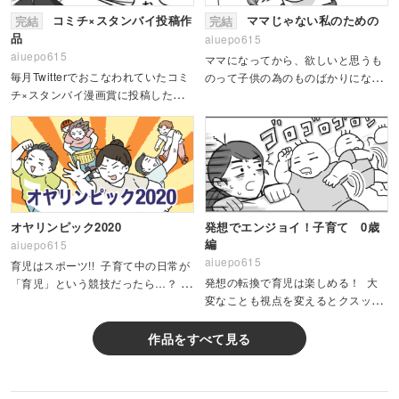
コミチ×スタンバイ投稿作
ママじゃない私のための
完結
完結
品
aiuepo615
aiuepo615
ママになってから、欲しいと思うも
毎月Twitterでおこなわれていたコミ
のって子供の為のものばかりになっ
チ×スタンバイ漫画賞に投稿した作
たな…。 そんな主人公が久しぶり
品です。普段の自分では描かないテ
に買いたいと思えたものは…
ーマも色々挑戦できました！全3作
品
オヤリンピック2020
発想でエンジョイ！子育て 0歳
編
aiuepo615
aiuepo615
育児はスポーツ!! 子育て中の日常が
発想の転換で育児は楽しめる！ 大
「育児」という競技だったら…？ 実
変なことも視点を変えるとクスッと
況/解説が育児のあるある！場面を中
笑えるかも…？現役のパパママも、
継でお送りします。
子育てを卒業した人も、自分のこと
作品をすべて見る
を思い出して楽しめるあるある育児
漫画！