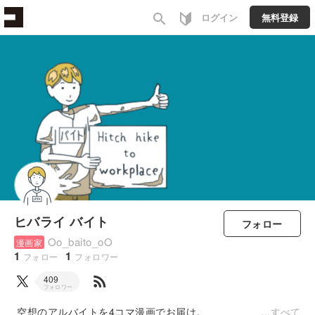
search
ログイン
無料登録
ヒバライ バイト
フォロー
Oo_baito_oO
漫画家
1
1
フォロー
フォロワー
rss_feed
409
フォロワー
空想のアルバイトを4コマ漫画でお届け。
すべて