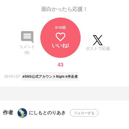
面白かったら応援！
0
/10回
favorite_border
いいね!
コメント
ポストで応援
(6)
43
2019/1/27
#SNS公式アカウントNight #伴走者
作者
にしもとのりあき
フォローする