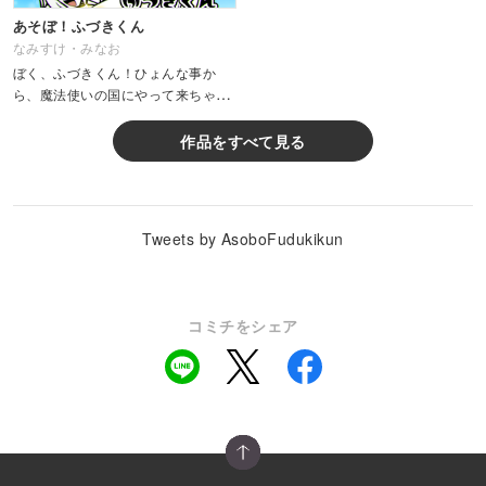
あそぼ！ふづきくん
なみすけ・みなお
ぼく、ふづきくん！ひょんな事か
ら、魔法使いの国にやって来ちゃっ
た！でも関係ないさ！今日もご機嫌
に、みんなと遊ぶぞ★今日も明日も
作品をすべて見る
ご機嫌に★
Tweets by AsoboFudukikun
コミチをシェア