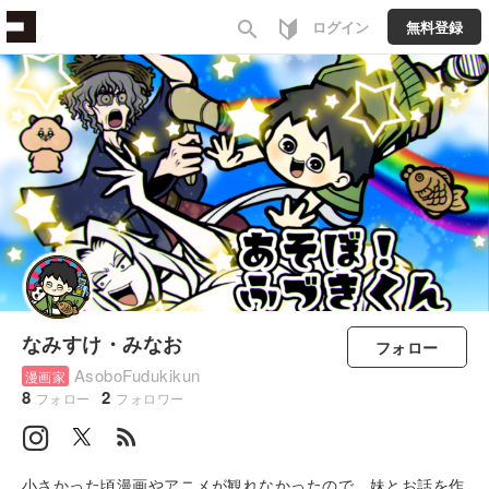
search
ログイン
無料登録
なみすけ・みなお
フォロー
AsoboFudukikun
漫画家
8
2
フォロー
フォロワー
rss_feed
小さかった頃漫画やアニメが観れなかったので、妹とお話を作