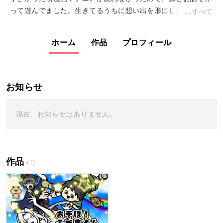
って遊んでました。生きてるうちに想い出を形にしたいと考
すべて
え、2019年1月に『あそぼ！ふづきくん』という題名で漫画を
描き始めました。頑張ります！&...
ホーム
作品
プロフィール
お知らせ
現在、お知らせはありません。
作品
(1)