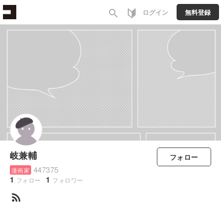
search
ログイン
無料登録
岐兼輔
フォロー
447375
漫画家
1
1
フォロー
フォロワー
rss_feed
すべて