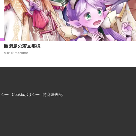
幽閉島の若旦那様
suzukimarume
リシー
Cookieポリシー
特商法表記