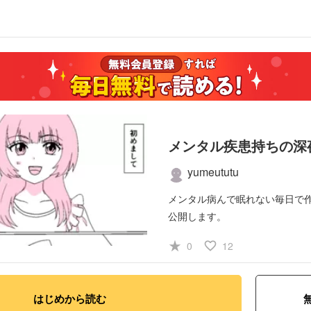
メンタル疾患持ちの深
yumeututu
メンタル病んで眠れない毎日で
公開します。
#ノンフィクション・エッセイ
star_rate
favorite_border
0
12
はじめから読む