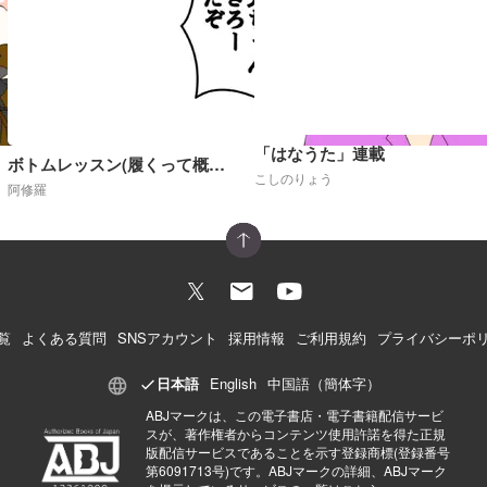
「はなうた」連載
ボトムレッスン(履くって概念が崩壊した世界)R18
こしのりょう
阿修羅
覧
よくある質問
SNSアカウント
採用情報
ご利用規約
プライバシーポ
日本語
English
中国語（簡体字）
ABJマークは、この電子書店・電子書籍配信サービ
スが、著作権者からコンテンツ使用許諾を得た正規
版配信サービスであることを示す登録商標(登録番号
第6091713号)です。ABJマークの詳細、ABJマーク