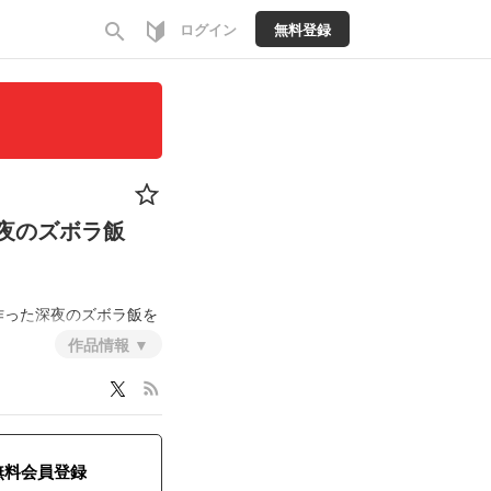
search
ログイン
無料登録
夜のズボラ飯
作った深夜のズボラ飯を
作品情報
rss_feed
無料会員登録