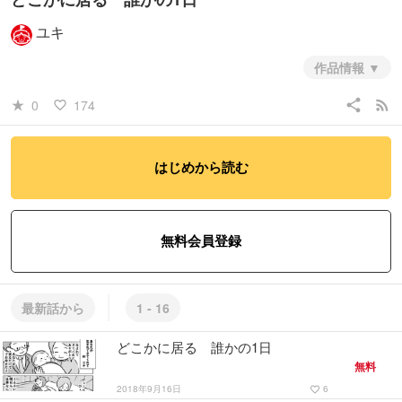
ユキ
作品情報
share
rss_feed
0
174
star_rate
favorite_border
#ノンフィクション・エッセイ
#日常系
はじめから読む
#ヒューマン・ドラマ
無料会員登録
最新話から
1 - 16
どこかに居る 誰かの1日
無料
2018年9月16日
6
favorite_border