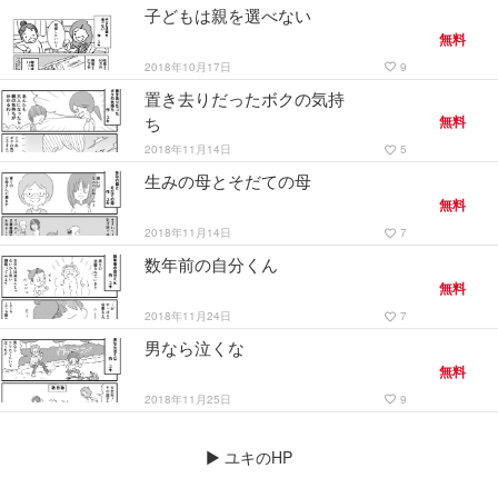
子どもは親を選べない
無料
2018年10月17日
9
favorite_border
置き去りだったボクの気持
ち
無料
2018年11月14日
5
favorite_border
生みの母とそだての母
無料
2018年11月14日
7
favorite_border
数年前の自分くん
無料
2018年11月24日
7
favorite_border
男なら泣くな
無料
2018年11月25日
9
favorite_border
▶
ユキのHP