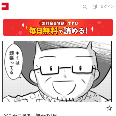
search
ログイン
どこかに居る 誰かの1日