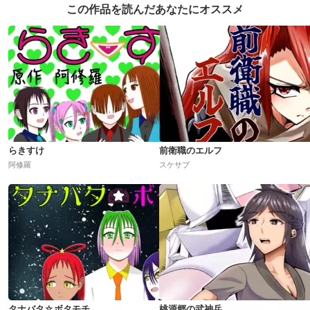
この作品を読んだあなたにオススメ
らきすけ
前衛職のエルフ
阿修羅
スケサブ
タナバタ☆ボタモチ
桃源郷の武神兵